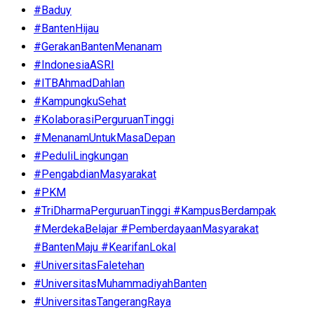
#Baduy
#BantenHijau
#GerakanBantenMenanam
#IndonesiaASRI
#ITBAhmadDahlan
#KampungkuSehat
#KolaborasiPerguruanTinggi
#MenanamUntukMasaDepan
#PeduliLingkungan
#PengabdianMasyarakat
#PKM
#TriDharmaPerguruanTinggi #KampusBerdampak
#MerdekaBelajar #PemberdayaanMasyarakat
#BantenMaju #KearifanLokal
#UniversitasFaletehan
#UniversitasMuhammadiyahBanten
#UniversitasTangerangRaya