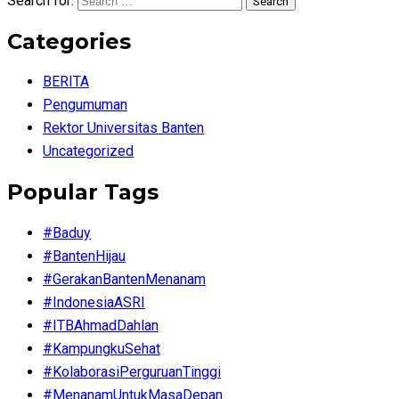
Search for:
Search
Categories
BERITA
Pengumuman
Rektor Universitas Banten
Uncategorized
Popular Tags
#Baduy
#BantenHijau
#GerakanBantenMenanam
#IndonesiaASRI
#ITBAhmadDahlan
#KampungkuSehat
#KolaborasiPerguruanTinggi
#MenanamUntukMasaDepan