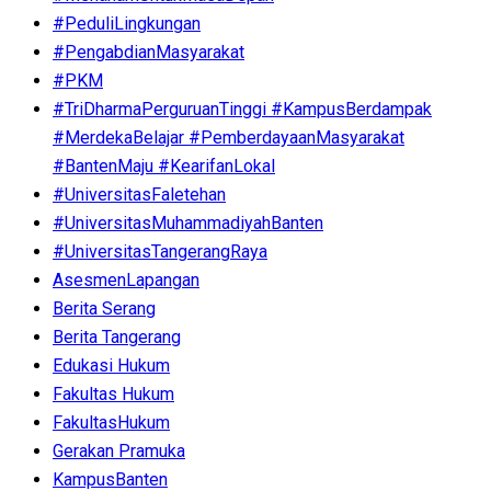
#PeduliLingkungan
#PengabdianMasyarakat
#PKM
#TriDharmaPerguruanTinggi #KampusBerdampak
#MerdekaBelajar #PemberdayaanMasyarakat
#BantenMaju #KearifanLokal
#UniversitasFaletehan
#UniversitasMuhammadiyahBanten
#UniversitasTangerangRaya
AsesmenLapangan
Berita Serang
Berita Tangerang
Edukasi Hukum
Fakultas Hukum
FakultasHukum
Gerakan Pramuka
KampusBanten