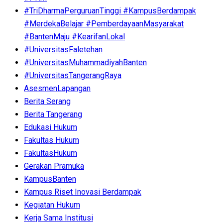
#TriDharmaPerguruanTinggi #KampusBerdampak
#MerdekaBelajar #PemberdayaanMasyarakat
#BantenMaju #KearifanLokal
#UniversitasFaletehan
#UniversitasMuhammadiyahBanten
#UniversitasTangerangRaya
AsesmenLapangan
Berita Serang
Berita Tangerang
Edukasi Hukum
Fakultas Hukum
FakultasHukum
Gerakan Pramuka
KampusBanten
Kampus Riset Inovasi Berdampak
Kegiatan Hukum
Kerja Sama Institusi