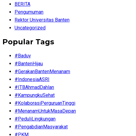
BERITA
Pengumuman
Rektor Universitas Banten
Uncategorized
Popular Tags
#Baduy
#BantenHijau
#GerakanBantenMenanam
#IndonesiaASRI
#ITBAhmadDahlan
#KampungkuSehat
#KolaborasiPerguruanTinggi
#MenanamUntukMasaDepan
#PeduliLingkungan
#PengabdianMasyarakat
#PKM